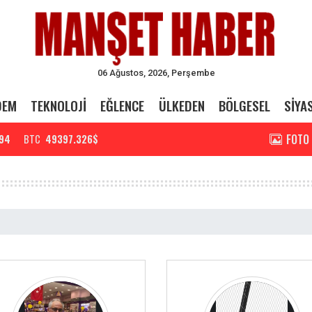
06 Ağustos, 2026, Perşembe
DEM
TEKNOLOJİ
EĞLENCE
ÜLKEDEN
BÖLGESEL
SİYA
FOTO
94
BTC
49397.326$