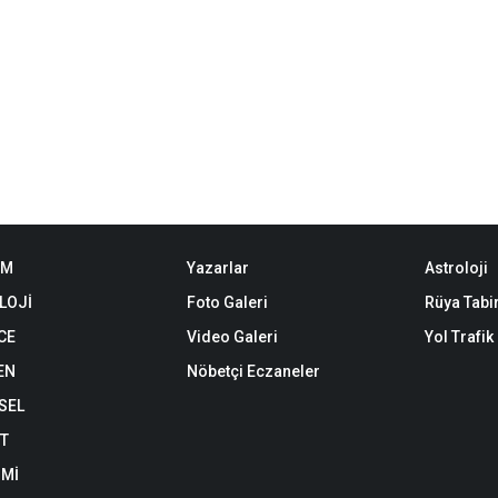
EM
Yazarlar
Astroloji
LOJİ
Foto Galeri
Rüya Tabir
CE
Video Galeri
Yol Trafi
EN
Nöbetçi Eczaneler
SEL
ET
Mİ