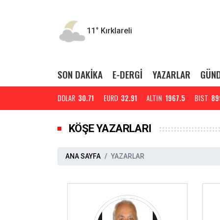
11°
Kırklareli
SON DAKİKA
E-DERGİ
YAZARLAR
GÜN
DOLAR
30.71
EURO
32.91
ALTIN
1967.5
BIST
89
KÖŞE YAZARLARI
ANA SAYFA
YAZARLAR