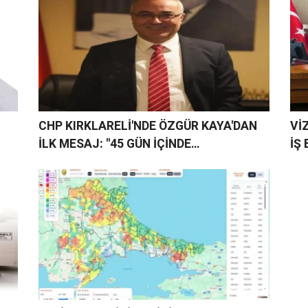
CHP KIRKLARELİ'NDE ÖZGÜR KAYA'DAN
Vİ
İLK MESAJ: "45 GÜN İÇİNDE
İŞ
ÖRGÜTLENMEYİ TAMAMLAYACAĞIZ"