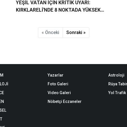
YEŞİL VATAN İÇİN KRİTİK UYARI:
KIRKLARELİ'NDE 8 NOKTADA YÜKSEK
ORMAN YANGINI RİSKİ
« Önceki
Sonraki »
EM
Yazarlar
Astroloji
LOJİ
Foto Galeri
Rüya Tabir
CE
Video Galeri
Yol Trafi
EN
Nöbetçi Eczaneler
SEL
ET