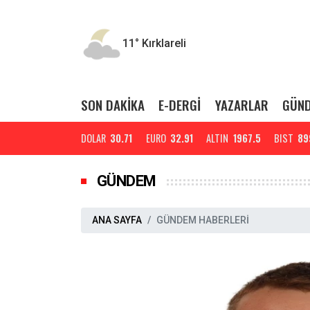
11°
Kırklareli
SON DAKİKA
E-DERGİ
YAZARLAR
GÜN
DOLAR
30.71
EURO
32.91
ALTIN
1967.5
BIST
89
GÜNDEM
ANA SAYFA
GÜNDEM HABERLERİ