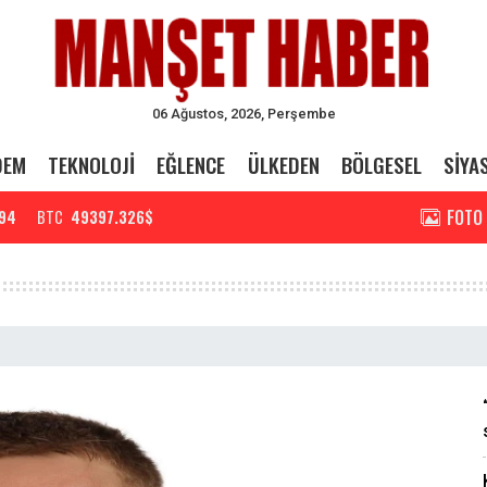
06 Ağustos, 2026, Perşembe
DEM
TEKNOLOJİ
EĞLENCE
ÜLKEDEN
BÖLGESEL
SİYA
FOTO
94
BTC
49397.326$