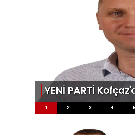
lmiş
YENİ PARTİ Kofçaz
1
2
3
4