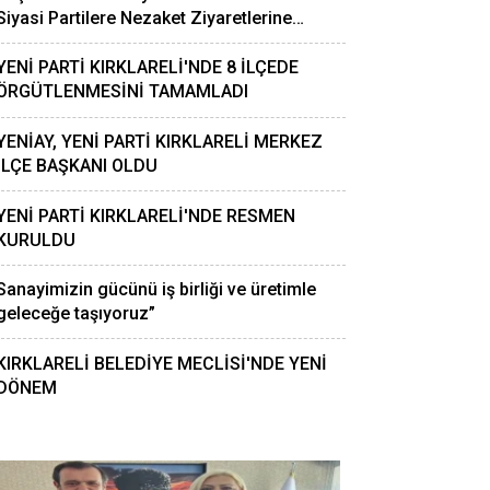
Siyasi Partilere Nezaket Ziyaretlerine
Devam Ediyor
YENİ PARTİ KIRKLARELİ'NDE 8 İLÇEDE
ÖRGÜTLENMESİNİ TAMAMLADI
YENİAY, YENİ PARTİ KIRKLARELİ MERKEZ
İLÇE BAŞKANI OLDU
YENİ PARTİ KIRKLARELİ'NDE RESMEN
KURULDU
HP KIRKLARELİ'NDE ÖZGÜR K
Sanayimizin gücünü iş birliği ve üretimle
geleceğe taşıyoruz”
ESAJ: "45 GÜN İÇİNDE ÖRG
TAMAMLAYACAĞIZ"
KIRKLARELİ BELEDİYE MECLİSİ'NDE YENİ
DÖNEM