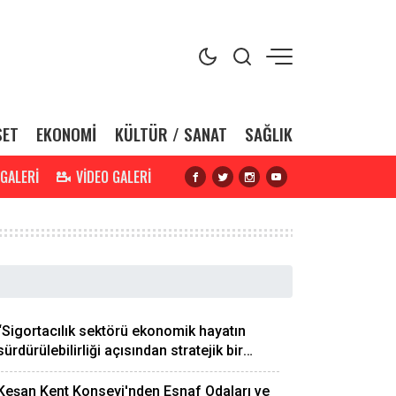
SET
EKONOMİ
KÜLTÜR / SANAT
SAĞLIK
 GALERİ
VİDEO GALERİ
“Sigortacılık sektörü ekonomik hayatın
sürdürülebilirliği açısından stratejik bir
öneme sahiptir”
Keşan Kent Konseyi'nden Esnaf Odaları ve