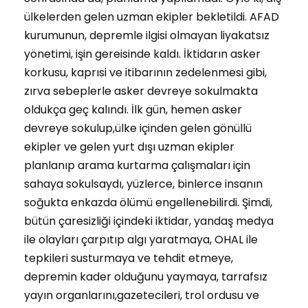
ülkelerden gelen uzman ekipler bekletildi. AFAD
kurumunun, depremle ilgisi olmayan liyakatsız
yönetimi, işin gereisinde kaldı. İktidarın asker
korkusu, kaprısi ve itibarının zedelenmesi gibi,
zırva sebeplerle asker devreye sokulmakta
oldukça geç kalındı. İlk gün, hemen asker
devreye sokulup,ülke içinden gelen gönüllü
ekipler ve gelen yurt dışı uzman ekipler
planlanıp arama kurtarma çalışmaları için
sahaya sokulsaydı, yüzlerce, binlerce insanın
soğukta enkazda ölümü engellenebilirdi. Şimdi,
bütün çaresizliği içindeki iktidar, yandaş medya
ile olayları çarpıtıp algı yaratmaya, OHAL ile
tepkileri susturmaya ve tehdit etmeye,
depremin kader olduğunu yaymaya, tarrafsız
yayın organlarını,gazetecileri, trol ordusu ve