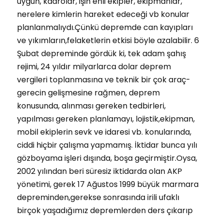
uygun, kadrolar, işin ehli ekipler, ekipmanlar,
nerelere kimlerin hareket edeceği vb konular
planlanmalıydı.Çünkü depremde can kayıpları
ve yıkımların,felaketlerin etkisi böyle azalabilir. 6
Şubat depreminde gördük ki, tek adam şahış
rejimi, 24 yıldır milyarlarca dolar deprem
vergileri toplanmasına ve teknik bir çok araç-
gerecin gelişmesine rağmen, deprem
konusunda, alınması gereken tedbirleri,
yapılması gereken planlamayı, lojistik,ekipman,
mobil ekiplerin sevk ve idaresi vb. konularında,
ciddi hiçbir çalışma yapmamış. İktidar bunca yılı
gözboyama işleri dışında, boşa geçirmiştir.Oysa,
2002 yılından beri süresiz iktidarda olan AKP
yönetimi, gerek 17 Ağustos 1999 büyük marmara
depreminden,gerekse sonrasında irili ufaklı
birçok yaşadığımız depremlerden ders çıkarıp