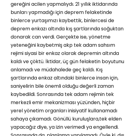
gereğini acilen yapmalıydı. 21 yıllık iktidarında
bunları yapmadığı için deprem felaketinde
binlerce yurtaşımızı kaybettik, binlercesi de
deprem enkazı altında kış şartlarında soğuktan
donarak can verdi. Gerçekte ise, yönetme
yeteneğini kaybetmiş akp tek adam sahsım
rejimi siyasi bir enkaz olarak depremin altında
kaldı ve çöktü. İktidar, üç gün felaketin boyutunu
anlamadı ve müdahalede geç kaldı. Kış
şartlarında enkaz altındaki binlerce insan için,
saniyelirin bile önemli olduğu değerli zaman
kaybedildi. Sonrasında tek adam rejimin tek
merkezli emir mekanizması yüzünden, hiçbir
yerel yönetim organları inisiyatif kullanamadı
sahaya çıkamadı. Gönüllü kuruluşlara,tek elden
yapacağız diye, ya izin verimedi ya engellendi.
Sonrasında da, planlama yapılamadı. Öyle ki, dış