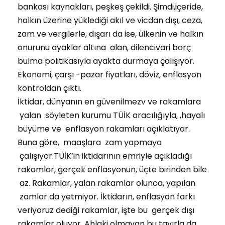
bankası kaynakları, peşkeş çekildi. Şimdi,içeride,
halkın üzerine yüklediği akıl ve vicdan dışı, ceza,
zam ve vergilerle, dışarı da ise, ülkenin ve halkın
onurunu ayaklar altına alan, dilencivari borç
bulma politikasıyla ayakta durmaya çalışıyor.
Ekonomi, çarşı -pazar fiyatları, döviz, enflasyon
kontroldan çıktı.
İktidar, dünyanın en güvenilmezv ve rakamlara
yalan söyleten kurumu TÜİK aracılığıyla, ,hayalı
büyüme ve enflasyon rakamları açıklatıyor.
Buna göre, maaşlara zam yapmaya
çalışıyor.TÜİK’in iktidarının emriyle açıkladığı
rakamlar, gerçek enflasyonun, üçte birinden bile
az. Rakamlar, yalan rakamlar olunca, yapılan
zamlar da yetmiyor. İktidarın, enflasyon farkı
veriyoruz dediği rakamlar, işte bu gerçek dışı
rakamlar oluyor. Ahlaki olmayan bu tavırla da,