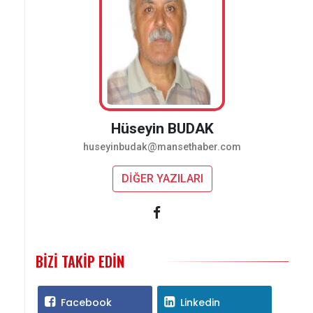
Hüseyin BUDAK
huseyinbudak@mansethaber.com
DİĞER YAZILARI
BIZI TAKIP EDIN
Facebook
Linkedin