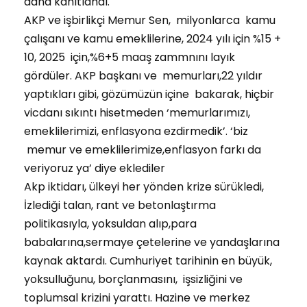
daha kanıtlandı.
AKP ve işbirlikçi Memur Sen, milyonlarca kamu
çalışanı ve kamu emeklilerine, 2024 yılı için %15 +
10, 2025 için,%6+5 maaş zammnını layık
gördüler. AKP başkanı ve memurları,22 yıldır
yaptıkları gibi, gözümüzün içine bakarak, hiçbir
vicdanı sıkıntı hisetmeden ‘memurlarımızı,
emeklilerimizi, enflasyona ezdirmedik’. ‘biz
memur ve emeklilerimize,enflasyon farkı da
veriyoruz ya’ diye eklediler
Akp iktidarı, ülkeyi her yönden krize sürükledi,
İzlediği talan, rant ve betonlaştırma
politikasıyla, yoksuldan alıp,para
babalarına,sermaye çetelerine ve yandaşlarına
kaynak aktardı. Cumhuriyet tarihinin en büyük,
yoksulluğunu, borçlanmasını, işsizliğini ve
toplumsal krizini yarattı. Hazine ve merkez