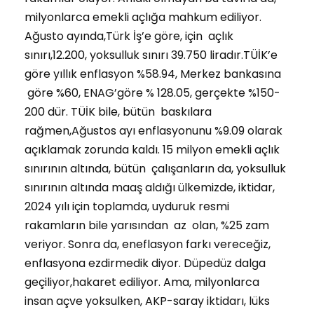
milyonlarca emekli açlığa mahkum ediliyor.
Ağusto ayında,Türk İş’e göre, için açlık
sınırı,12.200, yoksulluk sınırı 39.750 liradır.TÜİK’e
göre yıllık enflasyon %58.94, Merkez bankasına
göre %60, ENAG’göre % 128.05, gerçekte %150-
200 dür. TÜİK bile, bütün baskılara
rağmen,Ağustos ayı enflasyonunu %9.09 olarak
açıklamak zorunda kaldı. 15 milyon emekli açlık
sınırının altında, bütün çalışanların da, yoksulluk
sınırının altında maaş aldığı ülkemizde, iktidar,
2024 yılı için toplamda, uyduruk resmi
rakamların bile yarısından az olan, %25 zam
veriyor. Sonra da, eneflasyon farkı vereceğiz,
enflasyona ezdirmedik diyor. Düpedüz dalga
geçiliyor,hakaret ediliyor. Ama, milyonlarca
insan açve yoksulken, AKP-saray iktidarı, lüks