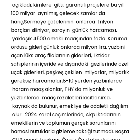
açıkladı, kimlere gitti, garantili projelere bu yıl
100 milyar ayrılmış, gelecek zamlar da
hariç,Sermeye çetelerinin onlarca trilyon
borçları siliniyor, sarayın günlük harcaması,
yaklaşık 4500 emekli maaşından fazla. Koruma
ordusu gideri günlük onlarca milyon lira, yüzbini
aşan lüks araç filolarının giderleri, iktidar
sahiplerinin içeride ve dışarıdaki gezilerinde özel
uçak giderleri, peşkeş çekilen milyarlar, milyarlık
gereksiz harcamalar,8-10 yerden yüzbinlerce
haram maaş alanlar, THY da milyonluk ve
yüzbinlerce maaş rezaletleri kısıtlanırsa,
kaynak da bulunur, emekliye de adaletli dağılım
olur. 2024 Yerel seçimlerinde, Akp iktidarının
emeklilerin ve toplumun gerçek sorunlarını,
hamasi nutuklarla gizleme taktiği tutmadı. Başta
CHP genel başkanı Özgür Özel olmak üzere,