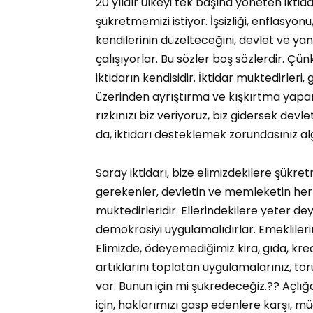
20 yıldır ülkeyi tek başına yöneten ikti
şükretmemizi istiyor. İşsizliği, enflasyon
kendilerinin düzelteceğini, devlet ve y
çalışıyorlar. Bu sözler boş sözlerdir. Ç
iktidarın kendisidir. İktidar muktedirleri,
üzerinden ayrıştırma ve kışkırtma yapara
rızkınızı biz veriyoruz, biz gidersek devle
da, iktidarı desteklemek zorundasınız alg
Saray iktidarı, bize elimizdekilere şükre
gerekenler, devletin ve memleketin her 
muktedirleridir. Ellerindekilere yeter d
demokrasiyi uygulamalıdırlar. Emeklileri
Elimizde, ödeyemediğimiz kira, gıda, kredi
artıklarını toplatan uygulamalarınız, tor
var. Bunun için mi şükredeceğiz.?? Açl
için, haklarımızı gasp edenlere karşı, m