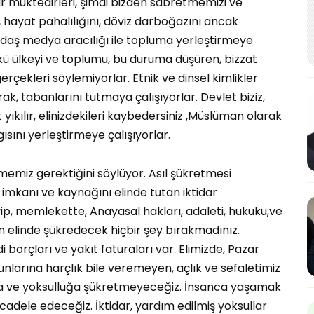
dar muktedirleri, şimdi bizden sabretmemizi ve
u, hayat pahalılığını, döviz darboğazını ancak
andaş medya aracılığı ile topluma yerleştirmeye
ünkü ülkeyi ve toplumu, bu duruma düşüren, bizzat
 gerçekleri söylemiyorlar. Etnik ve dinsel kimlikler
k, tabanlarını tutmaya çalışıyorlar. Devlet biziz,
t yıkılır, elinizdekileri kaybedersiniz ,Müslüman olarak
ısını yerleştirmeye çalışıyorlar.
tmemiz gerektiğini söylüyor. Asıl şükretmesi
imkanı ve kaynağını elinde tutan iktidar
eyip, memlekette, Anayasal hakları, adaleti, hukuku,ve
n elinde şükredecek hiçbir şey bırakmadınız.
 borçları ve yakıt faturaları var. Elimizde, Pazar
unlarına harçlık bile veremeyen, açlık ve sefaletimiz
ığa ve yoksulluğa şükretmeyeceğiz. İnsanca yaşamak
ücadele edeceğiz. İktidar, yardım edilmiş yoksullar