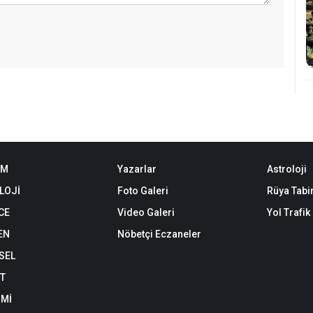
EM
Yazarlar
Astroloji
LOJİ
Foto Galeri
Rüya Tabir
CE
Video Galeri
Yol Trafi
EN
Nöbetçi Eczaneler
SEL
ET
Mİ