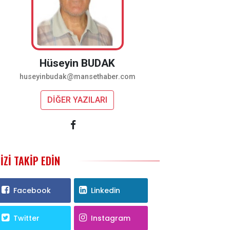
Hüseyin BUDAK
huseyinbudak@mansethaber.com
DİĞER YAZILARI
IZI TAKIP EDIN
Facebook
Linkedin
Twitter
Instagram