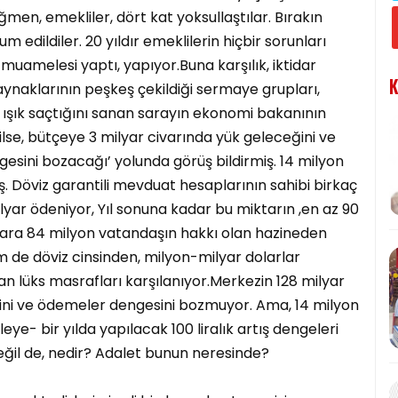
en, emekliler, dört kat yoksullaştılar. Bırakın
m edildiler. 20 yıldır emeklilerin hiçbir sorunları
muamelesi yaptı, yapıyor.Buna karşılık, iktidar
K
kaynaklarının peşkeş çekildiği sermaye grupları,
n ışık saçtığını sanan sarayın ekonomi bakanının
erilse, bütçeye 3 milyar civarında yük geleceğini ve
gesini bozacağı’ yolunda görüş bildirmiş. 14 milyon
 Döviz garantili mevduat hesaplarının sahibi birkaç
milyar ödeniyor, Yıl sonuna kadar bu miktarın ,en az 90
para 84 milyon vatandaşın hakkı olan hazineden
m de döviz cinsinden, milyon-milyar dolarlar
an lüks masrafları karşılanıyor.Merkezin 128 milyar
iplini ve ödemeler dengesini bozmuyor. Ama, 14 milyon
leye- bir yılda yapılacak 100 liralık artış dengeleri
ğil de, nedir? Adalet bunun neresinde?