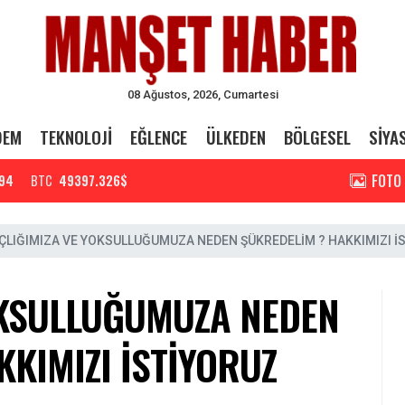
08 Ağustos, 2026, Cumartesi
DEM
TEKNOLOJİ
EĞLENCE
ÜLKEDEN
BÖLGESEL
SİYA
FOTO
94
BTC
49397.326$
ÇLIĞIMIZA VE YOKSULLUĞUMUZA NEDEN ŞÜKREDELİM ? HAKKIMIZI İ
OKSULLUĞUMUZA NEDEN
KIMIZI İSTİYORUZ