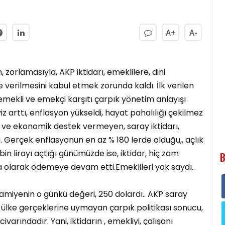
A+
A-
n, zorlamasıyla, AKP iktidarı, emeklilere, dini
 verilmesini kabul etmek zorunda kaldı. İlk verilen
ez, emekli ve emekçi karşıtı çarpık yönetim anlayışı
 arttı, enflasyon yükseldi, hayat pahalılığı çekilmez
al ve ekonomik destek vermeyen, saray iktidarı,
ı. Gerçek enflasyonun en az % 180 lerde olduğu,, açlık
17 bin lirayı açtığı günümüzde ise, iktidar, hiç zam
B
a olarak ödemeye devam etti.Emeklileri yok saydı..
ikramiyenin o günkü değeri, 250 dolardı.. AKP saray
 ülke gerçeklerine uymayan çarpık politikası sonucu,
varındadır. Yani, iktidarın , emekliyi, çalışanı