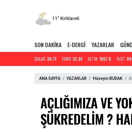
11°
Kırklareli
SON DAKİKA
E-DERGİ
YAZARLAR
GÜN
DOLAR
30.71
EURO
32.91
ALTIN
1967.5
BIST
89
ANA SAYFA
YAZARLAR
Hüseyin BUDAK
A
AÇLIĞIMIZA VE Y
ŞÜKREDELİM ? HAK