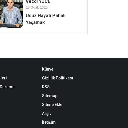
Vecdi YÜCE
23 Ocak 2025
Ucuz Hayatı Pahalı
Yaşamak
Künye
leri
Gizlilik Politikası
k Durumu
RSS
Sitemap
Sitene Ekle
Arşiv
İletişim