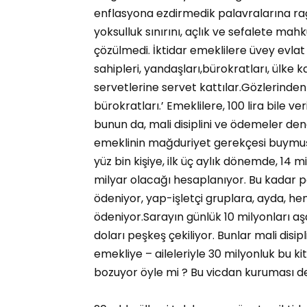
enflasyona ezdirmedik palavralarına rağm
yoksulluk sınırını, açlık ve sefalete mahku
çözülmedi. İktidar emeklilere üvey evlat 
sahipleri, yandaşları,bürokratları, ülke 
servetlerine servet kattılar.Gözlerinde
bürokratları.’ Emeklilere, 100 lira bile v
bunun da, mali disiplini ve ödemeler den
emeklinin mağduriyet gerekçesi buymuş.
yüz bin kişiye, ilk üç aylık dönemde, 14 
milyar olacağı hesaplanıyor. Bu kadar 
ödeniyor, yap-işletçi gruplara, ayda, he
ödeniyor.Sarayın günlük 10 milyonları aş
doları peşkeş çekiliyor. Bunlar mali dis
emekliye – aileleriyle 30 milyonluk bu kit
bozuyor öyle mi ? Bu vicdan kuruması de