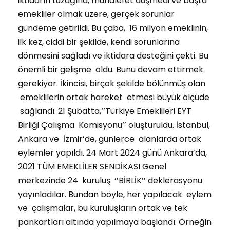
iktidarın tuzağına, muhalefet düşmedi ve başta
emekliler olmak üzere, gerçek sorunlar
gündeme getirildi. Bu çaba, 16 milyon emeklinin,
ilk kez, ciddi bir şekilde, kendi sorunlarına
dönmesini sağladı ve iktidara desteğini çekti. Bu
önemli bir gelişme oldu. Bunu devam ettirmek
gerekiyor. İkincisi, birçok şekilde bölünmüş olan
emeklilerin ortak hareket etmesi büyük ölçüde
sağlandı. 21 Şubatta,‘’Türkiye Emeklileri EYT
Birliği Çalışma Komisyonu’’ oluşturuldu. İstanbul,
Ankara ve İzmir’de, günlerce alanlarda ortak
eylemler yapıldı. 24 Mart 2024 günü Ankara’da,
2021 TÜM EMEKLİLER SENDİKASI Genel
merkezinde 24 kuruluş ‘’BİRLİK’’ deklerasyonu
yayınladılar. Bundan böyle, her yapılacak eylem
ve çalışmalar, bu kuruluşların ortak ve tek
pankartları altında yapılmaya başlandı. Örneğin