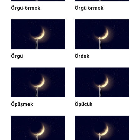
Örgü-örmek
Örgü örmek
Örgü
Ördek
Öpüşmek
Öpücük