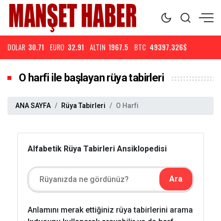
DOLAR
30.71
EURO
32.91
ALTIN
1967.5
BTC
49397.326$
O harfi ile başlayan rüya tabirleri
ANA SAYFA
Rüya Tabirleri
O Harfi
Alfabetik Rüya Tabirleri Ansiklopedisi
Anlamını merak ettiğiniz rüya tabirlerini arama