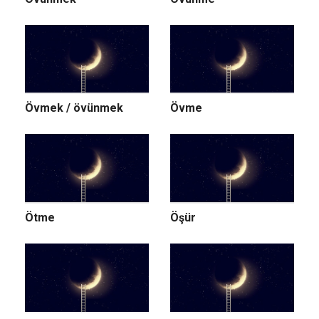
Övmek / övünmek
Övme
Ötme
Öşür