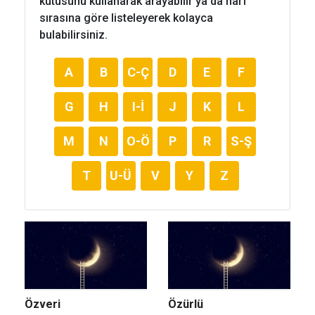
kutusunu kullanarak arayabilir ya da harf
sırasına göre listeleyerek kolayca
bulabilirsiniz.
A
B
C-Ç
D
E
F
G
H
I-İ
J
K
L
M
N
O-Ö
P
R
S-Ş
T
U-Ü
V
Y
Z
Özveri
Özürlü