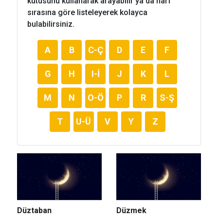
kutusunu kullanarak arayabilir ya da harf
sırasına göre listeleyerek kolayca
bulabilirsiniz.
A
B
C-Ç
D
E
F
G
H
I-İ
J
K
L
M
N
O-Ö
P
R
S-Ş
T
U-Ü
V
Y
Z
Düztaban
Düzmek