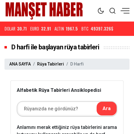
DOLAR
30.71
EURO
32.91
ALTIN
1967.5
BTC
49397.326$
D harfi ile başlayan rüya tabirleri
ANA SAYFA
Rüya Tabirleri
D Harfi
Alfabetik Rüya Tabirleri Ansiklopedisi
Anlamını merak ettiğiniz rüya tabirlerini arama