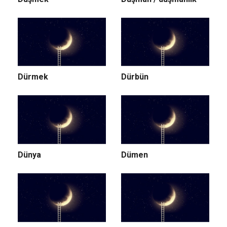
Dürmek
Dürbün
Dünya
Dümen