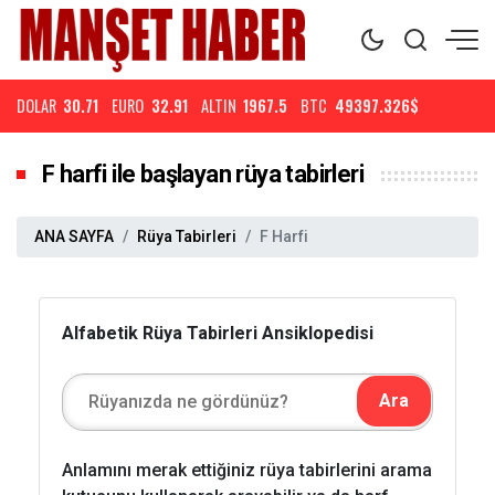
DOLAR
30.71
EURO
32.91
ALTIN
1967.5
BTC
49397.326$
F harfi ile başlayan rüya tabirleri
ANA SAYFA
Rüya Tabirleri
F Harfi
Alfabetik Rüya Tabirleri Ansiklopedisi
Anlamını merak ettiğiniz rüya tabirlerini arama