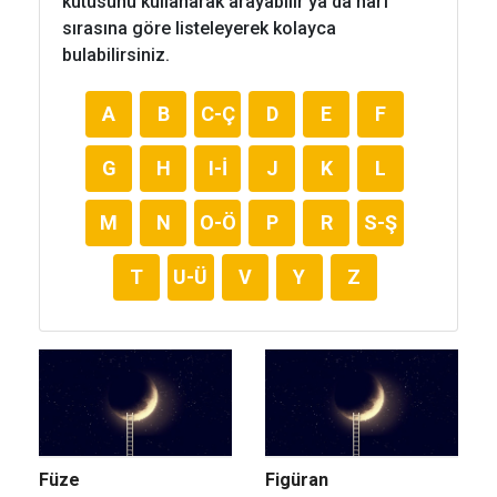
kutusunu kullanarak arayabilir ya da harf
sırasına göre listeleyerek kolayca
bulabilirsiniz.
A
B
C-Ç
D
E
F
G
H
I-İ
J
K
L
M
N
O-Ö
P
R
S-Ş
T
U-Ü
V
Y
Z
Füze
Figüran