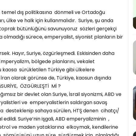
 temel dış politikasına dönmeli ve Ortadoğu
, ülke ve halk için kullanmalıdır. Suriye, şu anda
 toprak bütünlüğünü savunuyoruz sözleri gerçekçi
da olmadığı sürece, emperyalist, siyonist planların bir
k. Hayır, Suriye, özgürleşmedi. Eskisinden daha
 Emperyalizm, bölgede planlarını, vekalet
 kaosa sürükletilen Türkiye gibi ülkelere
, İran olarak görünse de, Türkiye, kaosun dışında
 düSURİYE, ÖZGÜRLEŞTİ Mİ ?
msız bir devlet olan Suriye, İsrail siyonizmi, ABD ve
yalistleri ve emperyalistlerin saldırgan savaş
yla desteklenip sahaya sürülen, HTŞ denen cihatçı/
edildi. Suriye’nin işgali, ABD emperyalizminin ,
etrol ve maden yataklarına elkoymak, kendilerine
e sömürüsünü uzun süre sürdürmek için planladığı