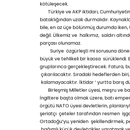
kötüleşecek.
Türkiye ve AKP iktidarı, Cumhuriyetin
bataklığından uzak durmalıdır. Kaynakları
bile, en az üçe bölünmüş durumda iken,
değil. Ülkemiz ve halkımız, saldırı altın
parçası olunamaz.
Suriye özgürleşti mi sorusuna dönerse
büyük ve tehlikeli bir kaosa sürüklendi.
gruplarınca gerçekleştirecek. Fatura, bu
çıkarılacaktır. Sıradaki hedeflerden biri
kalamayacaktır. İktidar ‘ yurtta barış
Birleşmiş Milletler üyesi, meşru ve bağı
İngiltere başta olmak üzere, batı emper
örgütü NATO üyesi devletlerin, planları
şeriatçı çeteler tarafından resmen işgal 
Ortadoğu’yu, yeniden şekillendirmek, p
bağımlı küçük devletçikler yaratmak v