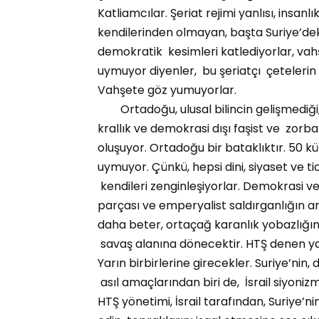
Katliamcılar. Şeriat rejimi yanlısı, insanl
kendilerinden olmayan, başta Suriye’deki 
demokratik kesimleri katlediyorlar, vahş
uymuyor diyenler, bu şeriatçı çetelerin
Vahşete göz yumuyorlar.
Ortadoğu, ulusal bilincin gelişmediği, d
krallık ve demokrasi dışı faşist ve zorb
oluşuyor. Ortadoğu bir bataklıktır. 50 küs
uymuyor. Çünkü, hepsi dini, siyaset ve ti
kendileri zenginleşiyorlar. Demokrasi ve
parçası ve emperyalist saldırganlığın ar
daha beter, ortaçağ karanlık yobazlığının
savaş alanına dönecektir. HTŞ denen yap
Yarın birbirlerine girecekler. Suriye’nin, d
asıl amaçlarından biri de, İsrail siyoniz
HTŞ yönetimi, İsrail tarafından, Suriye’n