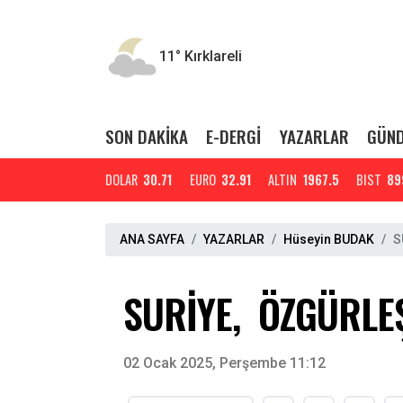
11°
Kırklareli
SON DAKİKA
E-DERGİ
YAZARLAR
GÜN
DOLAR
30.71
EURO
32.91
ALTIN
1967.5
BIST
89
ANA SAYFA
YAZARLAR
Hüseyin BUDAK
S
SURİYE, ÖZGÜRLEŞ
02 Ocak 2025, Perşembe 11:12