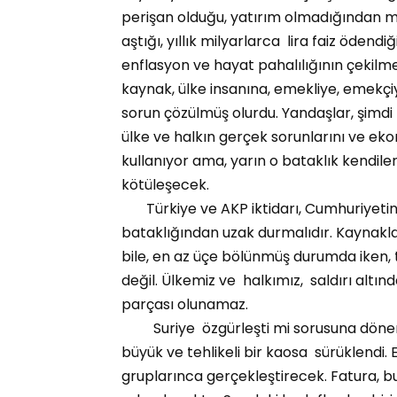
perişan olduğu, yatırım olmadığından mil
aştığı, yıllık milyarlarca lira faiz ödendiğ
enflasyon ve hayat pahalılığının çekilm
kaynak, ülke insanına, emekliye, emekçiy
sorun çözülmüş olurdu. Yandaşlar, şimdi 
ülke ve halkın gerçek sorunlarını ve eko
kullanıyor ama, yarın o bataklık kendile
kötüleşecek.
Türkiye ve AKP iktidarı, Cumhuriyetin
bataklığından uzak durmalıdır. Kaynakları
bile, en az üçe bölünmüş durumda iken,
değil. Ülkemiz ve halkımız, saldırı altın
parçası olunamaz.
Suriye özgürleşti mi sorusuna dönerse
büyük ve tehlikeli bir kaosa sürüklendi.
gruplarınca gerçekleştirecek. Fatura, bu