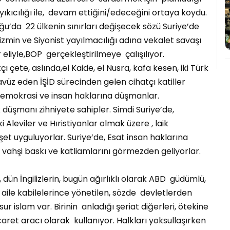
yıkıcılığı ile, devam ettiğini/edeceğini ortaya koydu.
ğu’da 22 ülkenin sınırları değişecek sözü Suriye’de
izmin ve Siyonist yayılmacılığı adına vekalet savaşı
r eliyle,BOP gerçekleştirilmeye çalışılıyor.
çete, aslında,el Kaide, el Nusra, kafa kesen, iki Türk
ecavüz eden İŞİD sürecinden gelen cihatçı katiller
ü demokrasi ve insan haklarına düşmanlar.
ık düşmanı zihniyete sahipler. Simdi Suriye’de,
Aleviler ve Hıristiyanlar olmak üzere , laik
et uyguluyorlar. Suriye’de, Esat insan haklarına
 vahşi baskı ve katliamlarını görmezden geliyorlar.
ün İngilizlerin, bugün ağırlıklı olarak ABD güdümlü,
a aile kabilelerince yönetilen, sözde devletlerden
ur islam var. Birinin anladığı şeriat diğerleri, ötekine
caret aracı olarak kullanıyor. Halkları yoksullaşırken