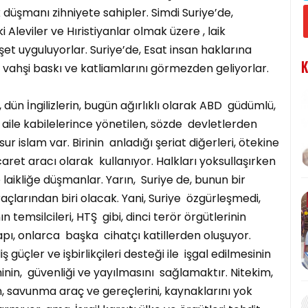
ık düşmanı zihniyete sahipler. Simdi Suriye’de,
Aleviler ve Hıristiyanlar olmak üzere , laik
et uyguluyorlar. Suriye’de, Esat insan haklarına
K
 vahşi baskı ve katliamlarını görmezden geliyorlar.
ün İngilizlerin, bugün ağırlıklı olarak ABD güdümlü,
a aile kabilelerince yönetilen, sözde devletlerden
ur islam var. Birinin anladığı şeriat diğerleri, ötekine
caret aracı olarak kullanıyor. Halkları yoksullaşırken
 laikliğe düşmanlar. Yarın, Suriye de, bunun bir
açlarından biri olacak. Yani, Suriye özgürleşmedi,
 temsilcileri, HTŞ gibi, dinci terör örgütlerinin
ı, onlarca başka cihatçı katillerden oluşuyor.
iş güçler ve işbirlikçileri desteği ile işgal edilmesinin
minin, güvenliği ve yayılmasını sağlamaktır. Nitekim,
in, savunma araç ve gereçlerini, kaynaklarını yok