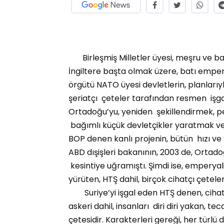
Birleşmiş Milletler üyesi, meşru ve bağı
İngiltere başta olmak üzere, batı emper
örgütü NATO üyesi devletlerin, planları
şeriatçı çeteler tarafından resmen işgal 
Ortadoğu’yu, yeniden şekillendirmek, p
bağımlı küçük devletçikler yaratmak v
BOP denen kanlı projenin, bütün hızı ve 
ABD dışişleri bakanının, 2003 de, Ortado
kesintiye uğramıştı. Şimdi ise, emperyal
yürüten, HTŞ dahil, birçok cihatçı çetele
Suriye’yi işgal eden HTŞ denen, cihatçı 
askeri dahil, insanları diri diri yakan, t
çetesidir. Karakterleri gereği, her türl