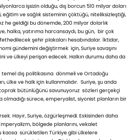
yonlarca işsizin olduğu, dış borcun 510 milyar doları
i, eğitim ve sağlık sisteminin çöktüğü, niteliksizleştiği,
ez he geldiği bu dönemde, 200 milyar dolarlık
e, halka, yatırıma harcansaydı, bu gün, bir çok
fethedilecek şehir plakaları hesabındalar. İktidar,
nomi gündemini değiştirmek için, Suriye savaşını
rini ve ülkeyi perişan edecek. Halkın durumu daha da
 temel dış politikasına dönmeli ve Ortadoğu
, ülke ve halk için kullanmalıdır. Suriye, şu anda
 toprak bütünlüğünü savunuyoruz sözleri gerçekçi
da olmadığı sürece, emperyalist, siyonist planların bir
k. Hayır, Suriye, özgürleşmedi. Eskisinden daha
 Emperyalizm, bölgede planlarını, vekalet
 kaosa sürükletilen Türkiye gibi ülkelere