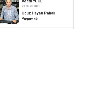
Vecdi YÜCE
23 Ocak 2025
Ucuz Hayatı Pahalı
Yaşamak