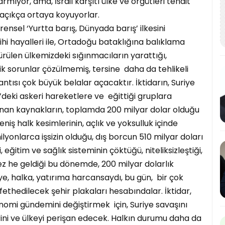
rmıyor, ama, İsrail karşıtı ülke ve örgütleri tehdit
ı açıkça ortaya koyuyorlar.
sel ‘Yurtta barış, Dünyada barış’ ilkesini
hi hayalleri ile, Ortadoğu bataklığına balıklama
ülen ülkemizdeki sığınmacıların yarattığı,
k sorunlar çözülmemiş, tersine daha da tehlikeli
antısı çok büyük belalar açacaktır. İktidarın, Suriye
deki askeri hareketlere ve eğittiği gruplara
nan kaynakların, toplamda 200 milyar dolar olduğu
eniş halk kesimlerinin, açlık ve yoksulluk içinde
yonlarca işsizin olduğu, dış borcun 510 milyar doları
i, eğitim ve sağlık sisteminin çöktüğü, niteliksizleştiği,
ez he geldiği bu dönemde, 200 milyar dolarlık
e, halka, yatırıma harcansaydı, bu gün, bir çok
fethedilecek şehir plakaları hesabındalar. İktidar,
nomi gündemini değiştirmek için, Suriye savaşını
rini ve ülkeyi perişan edecek. Halkın durumu daha da