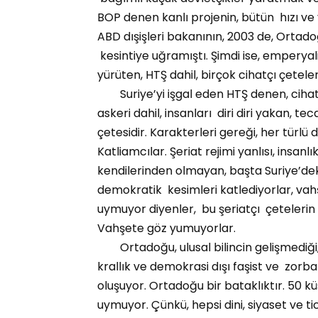
BOP denen kanlı projenin, bütün hızı ve 
ABD dışişleri bakanının, 2003 de, Ortado
kesintiye uğramıştı. Şimdi ise, emperyal
yürüten, HTŞ dahil, birçok cihatçı çetele
Suriye’yi işgal eden HTŞ denen, cihatçı 
askeri dahil, insanları diri diri yakan, t
çetesidir. Karakterleri gereği, her türl
Katliamcılar. Şeriat rejimi yanlısı, insanl
kendilerinden olmayan, başta Suriye’deki 
demokratik kesimleri katlediyorlar, vahş
uymuyor diyenler, bu şeriatçı çetelerin
Vahşete göz yumuyorlar.
Ortadoğu, ulusal bilincin gelişmediği, d
krallık ve demokrasi dışı faşist ve zorb
oluşuyor. Ortadoğu bir bataklıktır. 50 küs
uymuyor. Çünkü, hepsi dini, siyaset ve ti