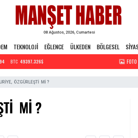
08 Ağustos, 2026, Cumartesi
DEM
TEKNOLOJİ
EĞLENCE
ÜLKEDEN
BÖLGESEL
SİYA
FOTO
94
BTC
49397.326$
URİYE, ÖZGÜRLEŞTİ Mİ ?
Tİ Mİ ?