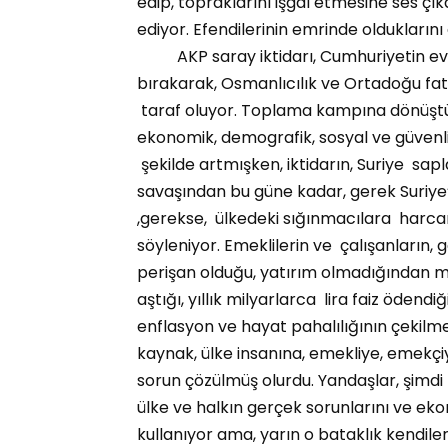
edip, topraklarını işgal etmesine ses çıka
ediyor. Efendilerinin emrinde oldukların
AKP saray iktidarı, Cumhuriyetin evren
bırakarak, Osmanlıcılık ve Ortadoğu fati
taraf oluyor. Toplama kampına dönüştür
ekonomik, demografik, sosyal ve güvenli
şekilde artmışken, iktidarın, Suriye sapl
savaşından bu güne kadar, gerek Suriye’
,gerekse, ülkedeki sığınmacılara harca
söyleniyor. Emeklilerin ve çalışanların, g
perişan olduğu, yatırım olmadığından mil
aştığı, yıllık milyarlarca lira faiz ödendiğ
enflasyon ve hayat pahalılığının çekilm
kaynak, ülke insanına, emekliye, emekçiy
sorun çözülmüş olurdu. Yandaşlar, şimdi 
ülke ve halkın gerçek sorunlarını ve eko
kullanıyor ama, yarın o bataklık kendile