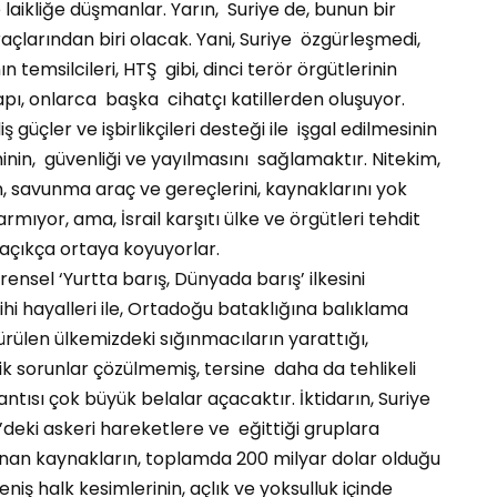
 laikliğe düşmanlar. Yarın, Suriye de, bunun bir
açlarından biri olacak. Yani, Suriye özgürleşmedi,
 temsilcileri, HTŞ gibi, dinci terör örgütlerinin
ı, onlarca başka cihatçı katillerden oluşuyor.
iş güçler ve işbirlikçileri desteği ile işgal edilmesinin
minin, güvenliği ve yayılmasını sağlamaktır. Nitekim,
in, savunma araç ve gereçlerini, kaynaklarını yok
rmıyor, ama, İsrail karşıtı ülke ve örgütleri tehdit
ı açıkça ortaya koyuyorlar.
sel ‘Yurtta barış, Dünyada barış’ ilkesini
hi hayalleri ile, Ortadoğu bataklığına balıklama
ülen ülkemizdeki sığınmacıların yarattığı,
k sorunlar çözülmemiş, tersine daha da tehlikeli
antısı çok büyük belalar açacaktır. İktidarın, Suriye
deki askeri hareketlere ve eğittiği gruplara
nan kaynakların, toplamda 200 milyar dolar olduğu
eniş halk kesimlerinin, açlık ve yoksulluk içinde