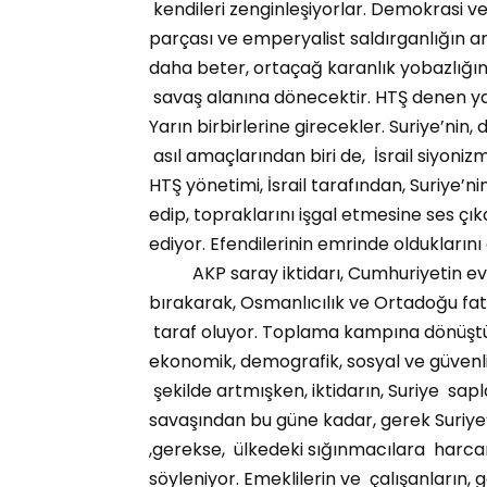
kendileri zenginleşiyorlar. Demokrasi ve
parçası ve emperyalist saldırganlığın ar
daha beter, ortaçağ karanlık yobazlığının
savaş alanına dönecektir. HTŞ denen yap
Yarın birbirlerine girecekler. Suriye’nin, d
asıl amaçlarından biri de, İsrail siyoniz
HTŞ yönetimi, İsrail tarafından, Suriye’n
edip, topraklarını işgal etmesine ses çıka
ediyor. Efendilerinin emrinde oldukların
AKP saray iktidarı, Cumhuriyetin evren
bırakarak, Osmanlıcılık ve Ortadoğu fati
taraf oluyor. Toplama kampına dönüştür
ekonomik, demografik, sosyal ve güvenli
şekilde artmışken, iktidarın, Suriye sapl
savaşından bu güne kadar, gerek Suriye’
,gerekse, ülkedeki sığınmacılara harca
söyleniyor. Emeklilerin ve çalışanların, g