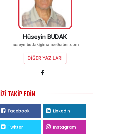
Hüseyin BUDAK
huseyinbudak@mansethaber.com
DİĞER YAZILARI
IZI TAKIP EDIN
Facebook
Linkedin
Twitter
Instagram