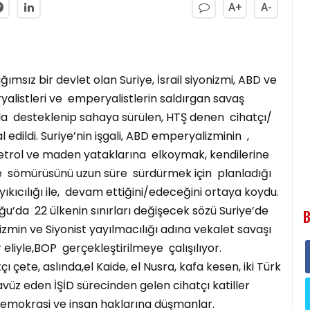
A+
A-
msız bir devlet olan Suriye, İsrail siyonizmi, ABD ve
yalistleri ve emperyalistlerin saldırgan savaş
yla desteklenip sahaya sürülen, HTŞ denen cihatçı/
edildi. Suriye’nin işgali, ABD emperyalizminin ,
etrol ve maden yataklarına elkoymak, kendilerine
e sömürüsünü uzun süre sürdürmek için planladığı
yıkıcılığı ile, devam ettiğini/edeceğini ortaya koydu.
ğu’da 22 ülkenin sınırları değişecek sözü Suriye’de
B
izmin ve Siyonist yayılmacılığı adına vekalet savaşı
r eliyle,BOP gerçekleştirilmeye çalışılıyor.
çete, aslında,el Kaide, el Nusra, kafa kesen, iki Türk
ecavüz eden İŞİD sürecinden gelen cihatçı katiller
ü demokrasi ve insan haklarına düşmanlar.