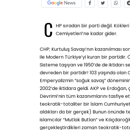
C
HP sıradan bir parti değil. Kökle
Cemiyetleri’ne kadar gider.
CHP; Kurtuluş Savaşı’nın kazanılması s
ile Modern Türkiye’yi kuran bir partidir.
Sisteme taşıyan ve 1950’de de iktidarı s
devreden bir partidir! 103 yaşında olan C
Emperyalizmin “soğuk savaş” döneminin 
2002’de iktidara geldi. AKP ve Erdoğan, 
Devrimi’nin tüm kazanımlarını tasfiye ett
teokratik-totaliter bir İslam Cumhuriyet
aldıkları da bir gerçek) Bunun önünde t
islamcılar “Mutlak Butlan” ve Kılıçdaroğl
gerçekleştirdikleri zaman teokratik-tota