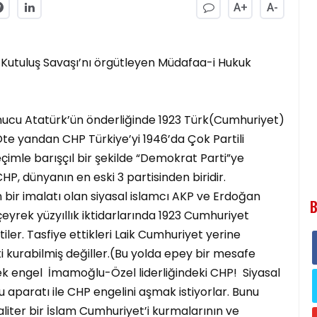
A+
A-
ri Kutuluş Savaşı’nı örgütleyen Müdafaa-i Hukuk
onucu Atatürk’ün önderliğinde 1923 Türk(Cumhuriyet)
 Öte yandan CHP Türkiye’yi 1946’da Çok Partili
eçimle barışçıl bir şekilde “Demokrat Parti”ye
HP, dünyanın en eski 3 partisinden biridir.
bir imalatı olan siyasal islamcı AKP ve Erdoğan
B
çeyrek yüzyıllık iktidarlarında 1923 Cumhuriyet
iler. Tasfiye ettikleri Laik Cumhuriyet yerine
i kurabilmiş değiller.(Bu yolda epey bir mesafe
ek engel İmamoğlu-Özel liderliğindeki CHP! Siyasal
u aparatı ile CHP engelini aşmak istiyorlar. Bunu
liter bir İslam Cumhuriyet’i kurmalarının ve