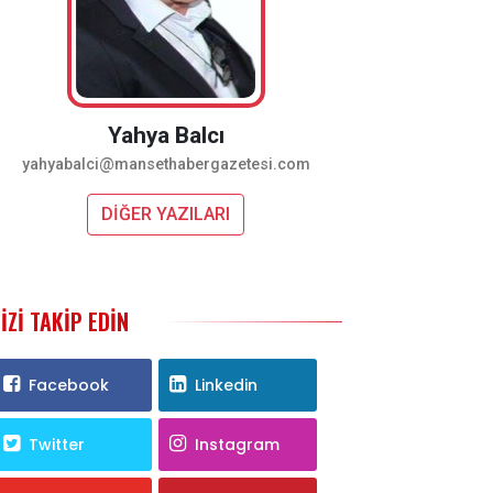
Yahya Balcı
yahyabalci@mansethabergazetesi.com
DİĞER YAZILARI
IZI TAKIP EDIN
Facebook
Linkedin
Twitter
Instagram