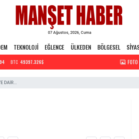
07 Ağustos, 2026, Cuma
DEM
TEKNOLOJİ
EĞLENCE
ÜLKEDEN
BÖLGESEL
SİYA
FOTO
94
BTC
49397.326$
YE DAİR…