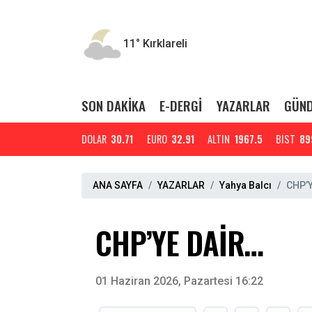
11°
Kırklareli
SON DAKİKA
E-DERGİ
YAZARLAR
GÜN
DOLAR
30.71
EURO
32.91
ALTIN
1967.5
BIST
89
ANA SAYFA
YAZARLAR
Yahya Balcı
CHP’
CHP’YE DAİR…
01 Haziran 2026, Pazartesi 16:22