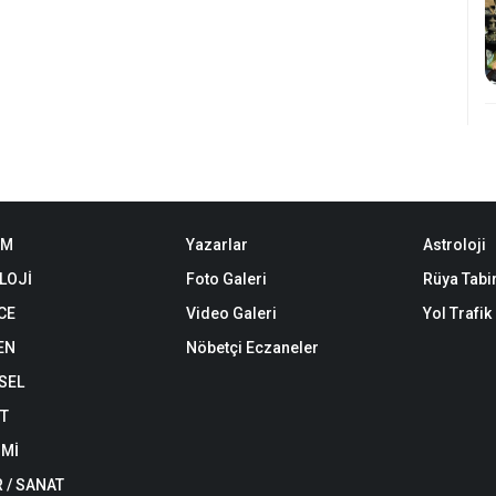
EM
Yazarlar
Astroloji
LOJİ
Foto Galeri
Rüya Tabir
CE
Video Galeri
Yol Trafi
EN
Nöbetçi Eczaneler
SEL
ET
Mİ
 / SANAT