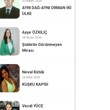
03 Mayıs 2026
AYNI DAĞ-AYNI ORMAN-İKİ
ÜLKE
Ayşe ÖZKILIÇ
28 Nisan 2026
Şiddetin Görünmeyen
Mirası
Neval Kütük
26 Mart 2026
KUŞKU KAPISI
Vecdi YÜCE