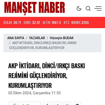
DOLAR
30.71
EURO
32.91
ALTIN
1967.5
BTC
49397.326$
ANA SAYFA
YAZARLAR
Hüseyin BUDAK
AKP İKTİDARI, DİNCİ/IRKÇI BASKI REJİMİNİ
GÜÇLENDİRİYOR, KURUMLAŞTIRIYOR
AKP İKTİDARI, DİNCİ/IRKÇI BASKI
REJİMİNİ GÜÇLENDİRİYOR,
KURUMLAŞTIRIYOR
02 Ekim 2024, Çarşamba 11:53