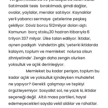
Satılmadık tesis bırakılmadı, şimdi dağlar,
ovalar, yaylalar, meralar satılıyor. Kaynaklar
yerli yabancı sermaye çetelerine peşkeş
çekiliyor. Döviz borcu 512milyar doları aştı.
Kamunun borç stoku,30 haziran itibarıyla 6
trilyon 337 milyar. Ülke talan ediliyor. İktidar,
aynen padişah Vahdettin gibi, ‘yeterki iktidarda
kalayım, toplum ve memleket nolursa olsun
zihniyetinde’. Zengin daha zengin olurken
yoksulluk ve açlık derinleşiyor.
Memleket bu kadar perişan, toplum bu
kadar açlık ve yoksulluk içindeyken muhalefet
ne yapıyor? Gerekli çalışmayı ve tepkiyi
örgütleyemiyor. Sosyalist sol, ne yazık ki, iktidar
seçeneği değil. Altılı masa partileri, hayal
edemeyecekleri sayıda vekil aldılar ve rahatlar.