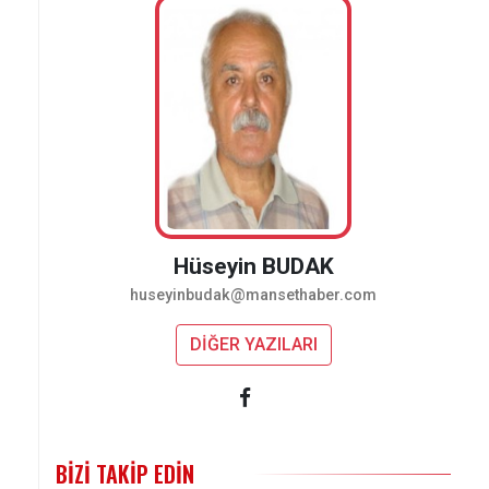
Hüseyin BUDAK
huseyinbudak@mansethaber.com
DİĞER YAZILARI
BIZI TAKIP EDIN