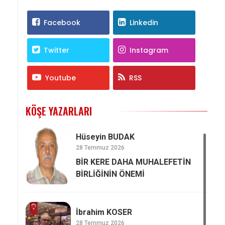
Facebook
Linkedin
Twitter
Instagram
Youtube
RSS
KÖŞE YAZARLARI
Hüseyin BUDAK
28 Temmuz 2026
BİR KERE DAHA MUHALEFETİN
BİRLİĞİNİN ÖNEMİ
İbrahim KOSER
28 Temmuz 2026