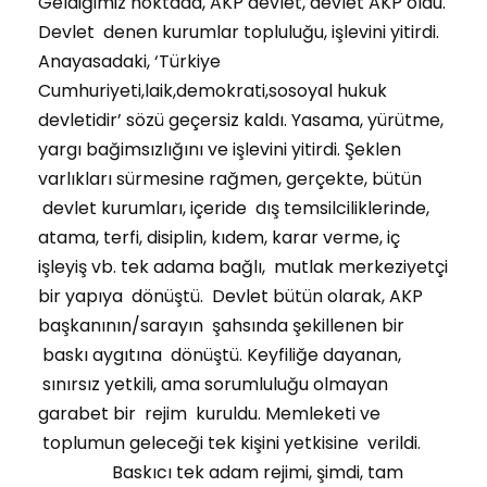
Geldiğimiz noktada, AKP devlet, devlet AKP oldu.
Devlet denen kurumlar topluluğu, işlevini yitirdi.
Anayasadaki, ‘Türkiye
Cumhuriyeti,laik,demokrati,sosoyal hukuk
devletidir’ sözü geçersiz kaldı. Yasama, yürütme,
yargı bağimsızlığını ve işlevini yitirdi. Şeklen
varlıkları sürmesine rağmen, gerçekte, bütün
devlet kurumları, içeride dış temsilciliklerinde,
atama, terfi, disiplin, kıdem, karar verme, iç
işleyiş vb. tek adama bağlı, mutlak merkeziyetçi
bir yapıya dönüştü. Devlet bütün olarak, AKP
başkanının/sarayın şahsında şekillenen bir
baskı aygıtına dönüştü. Keyfiliğe dayanan,
sınırsız yetkili, ama sorumluluğu olmayan
garabet bir rejim kuruldu. Memleketi ve
toplumun geleceği tek kişini yetkisine verildi.
Baskıcı tek adam rejimi, şimdi, tam