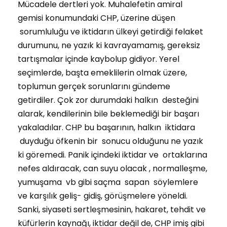
Mücadele dertleri yok. Muhalefetin amiral
gemisi konumundaki CHP, üzerine düşen
sorumluluğu ve iktidarın ülkeyi getirdiği felaket
durumunu, ne yazık ki kavrayamamış, gereksiz
tartışmalar içinde kaybolup gidiyor. Yerel
seçimlerde, başta emeklilerin olmak üzere,
toplumun gerçek sorunlarını gündeme
getirdiler. Çok zor durumdaki halkın desteğini
alarak, kendilerinin bile beklemediği bir başarı
yakaladılar. CHP bu başarının, halkın iktidara
duyduğu öfkenin bir sonucu olduğunu ne yazık
ki göremedi. Panik içindeki iktidar ve ortaklarına
nefes aldıracak, can suyu olacak , normalleşme,
yumuşama vb gibi saçma sapan söylemlere
ve karşılık geliş- gidiş, görüşmelere yöneldi.
Sanki, siyaseti sertleşmesinin, hakaret, tehdit ve
küfürlerin kaynağı, iktidar değil de, CHP imiş gibi