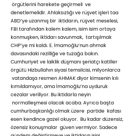
örgütlerini harekete geçirmeli ve
denetlemelidir. Ahlaksızlığı ve rüşvet işleri taa
ABD’ye uzanmış bir iktidarın, rüşvet meselesi,
FBI tarafından kalem kalem, isim isim ortaya
konmuşken, iktidarı savunmak, tartışılmak
CHP’ye mi kaldı. E. İmamoğlu’nun ahmak
davasındaki rezilliğe ve tuzağa bakın.
Cumhuriyet ve laiklik düşmanı şeriatçı katiller
örgütü Hizbullahın siyasi temsilcisi, milyonlarca
vatandaşa resmen AHMAK diyor kimsenin kılı
kımıldamıyor, ama İmamoğlu’na uyduruk
cezalar veriliyor. Bu iktidarla neyin
normalleşmesi olacak acaba. Ayrıca başta
cumhurbaşkanlığı olmak üzere partide kafası
esen kendince gazel okuyor. Bu kadar düzensiz,
özensiz konuşmalar güven vermiyor. Sadece
gündem değiştirmeye ve iktidarın işini