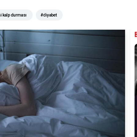
i kalp durması
#diyabet
ı
#uykuda ölüm