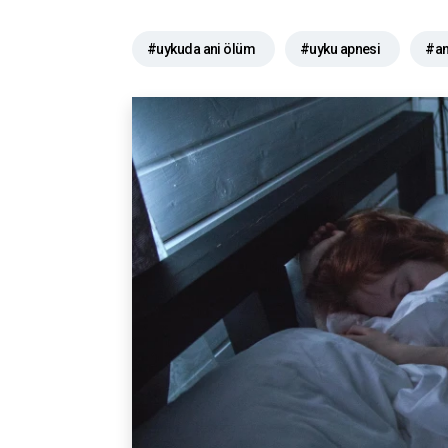
#uykuda ani ölüm
#uyku apnesi
#an
#sağlık
#uyku sağlığı
#kalp hastalığ
#sağlıklı yaşam
#uyku