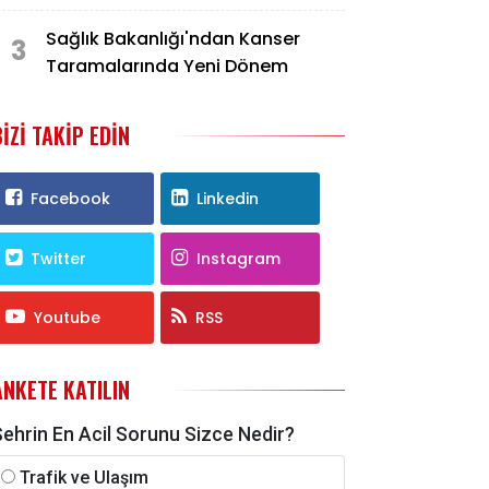
Sessiz Savaş
Sağlık Bakanlığı'ndan Kanser
3
Taramalarında Yeni Dönem
BIZI TAKIP EDIN
Facebook
Linkedin
Twitter
Instagram
Youtube
RSS
ANKETE KATILIN
Şehrin En Acil Sorunu Sizce Nedir?
Trafik ve Ulaşım