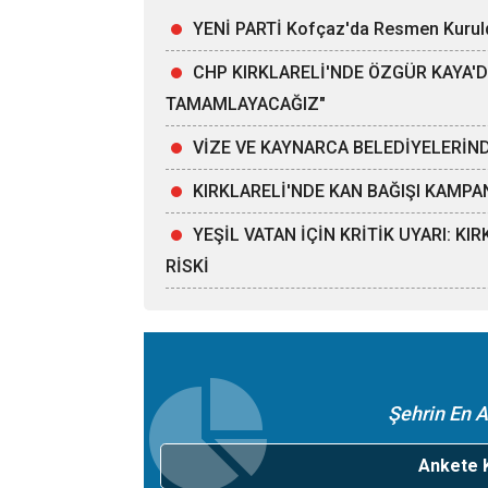
YENİ PARTİ Kofçaz'da Resmen Kurul
CHP KIRKLARELİ'NDE ÖZGÜR KAYA'D
TAMAMLAYACAĞIZ"
VİZE VE KAYNARCA BELEDİYELERİND
KIRKLARELİ'NDE KAN BAĞIŞI KAMPA
YEŞİL VATAN İÇİN KRİTİK UYARI: K
RİSKİ
Şehrin En A
Ankete K