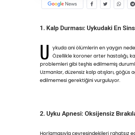
1. Kalp Durması: Uykudaki En Sinsi
U
ykuda ani ölümlerin en yaygın nede
Özellikle koroner arter hastalığı, k
problemleri gibi teşhis edilmemiş durumlar
Uzmanlar, düzensiz kalp atışları, göğüs ağr
edilmemesi gerektiğini vurguluyor.
2. Uyku Apnesi: Oksijensiz Bırakı
Horlamasıyla çevresindekileri rahatsız ede