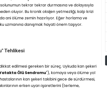
a solunumun tekrar tekrar durmasına ve dolayısıyla
den oluyor. Bu kronik oksijen yetmezliği, kalp krizi
kuda ani ölüme zemin hazırlıyor. Eğer horlama ve
 uyku uzmanına danışmak hayati önem taşıyor.
" Tehlikesi
le dikkat edilmesi gereken bir süreç. Uykuda kan şekeri
Yatakta Ölü Sendromu
"), komaya veya ölüme yol
t hastalarının kan şekeri takibini gece de sürdürmesi,
kınlarının erken uyarı işaretlerini (terleme,