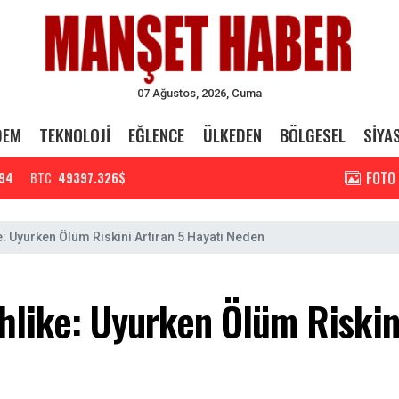
07 Ağustos, 2026, Cuma
DEM
TEKNOLOJİ
EĞLENCE
ÜLKEDEN
BÖLGESEL
SİYA
FOTO
94
BTC
49397.326$
: Uyurken Ölüm Riskini Artıran 5 Hayati Neden
hlike: Uyurken Ölüm Riskini