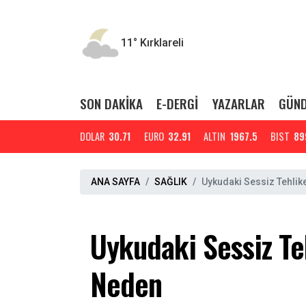
11°
Kırklareli
SON DAKİKA
E-DERGİ
YAZARLAR
GÜN
DOLAR
30.71
EURO
32.91
ALTIN
1967.5
BIST
89
ANA SAYFA
SAĞLIK
Uykudaki Sessiz Tehlike
Uykudaki Sessiz Te
Neden