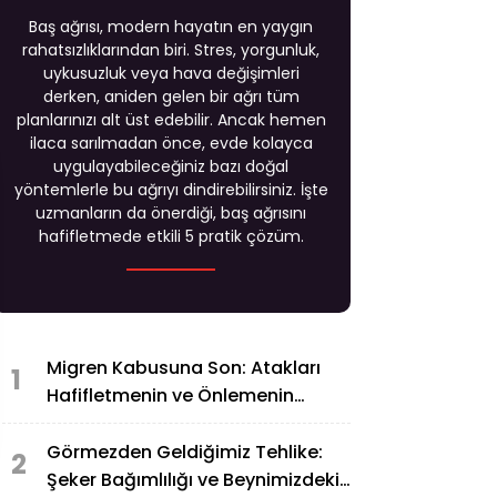
Baş ağrısı, modern hayatın en yaygın
rahatsızlıklarından biri. Stres, yorgunluk,
uykusuzluk veya hava değişimleri
derken, aniden gelen bir ağrı tüm
planlarınızı alt üst edebilir. Ancak hemen
ilaca sarılmadan önce, evde kolayca
uygulayabileceğiniz bazı doğal
yöntemlerle bu ağrıyı dindirebilirsiniz. İşte
uzmanların da önerdiği, baş ağrısını
hafifletmede etkili 5 pratik çözüm.
Migren Kabusuna Son: Atakları
1
Hafifletmenin ve Önlemenin
Yolları
Görmezden Geldiğimiz Tehlike:
2
Şeker Bağımlılığı ve Beynimizdeki