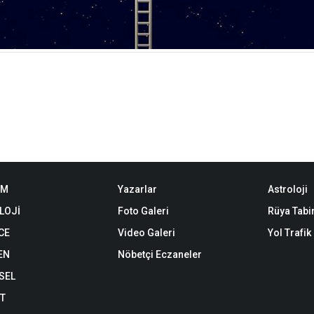
EM
Yazarlar
Astroloji
LOJİ
Foto Galeri
Rüya Tabir
CE
Video Galeri
Yol Trafi
EN
Nöbetçi Eczaneler
SEL
ET