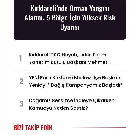
Kırklareli’nde Orman Yangını
Alarmı: 5 Bölge İçin Yüksek Risk
Uyarısı
Kırklareli TSO Heyeti, Lider Tarım
1
Yönetim Kurulu Başkanı Mehmet
Tüzer’e “Taziye Ziyareti”nde Bulundu
YENİ Parti Kırklareli Merkez İlçe Başkanı
2
Yeniay: “ Bağış Kampanyamız Başladı”
Doğamız Sessizce İhaleye Çıkarken
3
Kamuoyu Neden Sessiz?
BIZI TAKIP EDIN