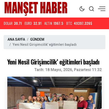
DOLAR
30.71
EURO
32.91
ALTIN
1967.5
BTC
49397.326$
ANA SAYFA
GÜNDEM
Yeni Nesil Girişimcilik’ eğitimleri başladı
Yeni Nesil Girişimcilik’ eğitimleri başladı
Tarih:
18 Mayıs, 2026, Pazartesi 11:32