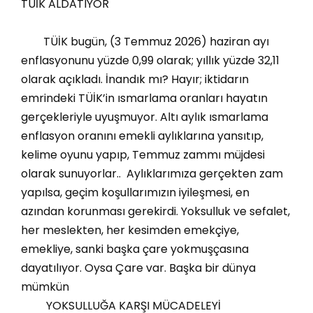
TÜİK ALDATIYOR
TÜİK bugün, (3 Temmuz 2026) haziran ayı
enflasyonunu yüzde 0,99 olarak; yıllık yüzde 32,11
olarak açıkladı. İnandık mı? Hayır; iktidarın
emrindeki TÜİK’in ısmarlama oranları hayatın
gerçekleriyle uyuşmuyor. Altı aylık ısmarlama
enflasyon oranını emekli aylıklarına yansıtıp,
kelime oyunu yapıp, Temmuz zammı müjdesi
olarak sunuyorlar.. Aylıklarımıza gerçekten zam
yapılsa, geçim koşullarımızın iyileşmesi, en
azından korunması gerekirdi. Yoksulluk ve sefalet,
her meslekten, her kesimden emekçiye,
emekliye, sanki başka çare yokmuşçasına
dayatılıyor. Oysa Çare var. Başka bir dünya
mümkün
YOKSULLUĞA KARŞI MÜCADELEYİ