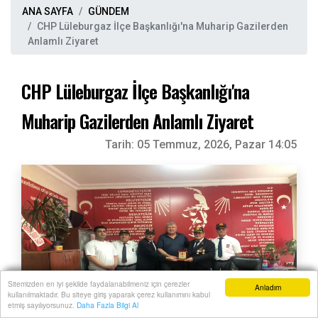
ANA SAYFA
GÜNDEM
CHP Lüleburgaz İlçe Başkanlığı'na Muharip Gazilerden
Anlamlı Ziyaret
CHP Lüleburgaz İlçe Başkanlığı'na
Muharip Gazilerden Anlamlı Ziyaret
Tarih:
05 Temmuz, 2026, Pazar 14:05
Sitemizden en iyi şekilde faydalanabilmeniz için çerezler
Anladım
kullanılmaktadır. Bu siteye giriş yaparak çerez kullanımını kabul
Anasayfa
Yazarlar
Haber Ara
İhbar Hattı
Menu
etmiş sayılıyorsunuz.
Daha Fazla Bilgi Al