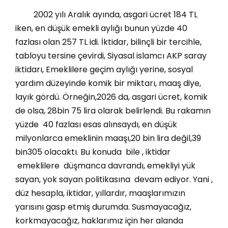
2002 yılı Aralık ayında, asgari ücret 184 TL
iken, en düşük emekli aylığı bunun yüzde 40
fazlası olan 257 TL idi. İktidar, bilinçli bir tercihle,
tabloyu tersine çevirdi, Siyasal islamcı AKP saray
iktidarı, Emeklilere geçim aylığı yerine, sosyal
yardım düzeyinde komik bir miktarı, maaş diye,
layık gördü. Örneğin,2026 da, asgari ücret, komik
de olsa, 28bin 75 lira olarak belirlendi. Bu rakamın
yüzde 40 fazlası esas alınsaydı, en düşük
milyonlarca emeklinin maaşı,20 bin lira değil,39
bin305 olacaktı. Bu konuda bile , iktidar
emeklilere düşmanca davrandı, emekliyi yük
sayan, yok sayan politikasına devam ediyor. Yani ,
düz hesapla, iktidar, yıllardır, maaşlarımızın
yarısını gasp etmiş durumda. Susmayacağız,
korkmayacağız, haklarımız için her alanda