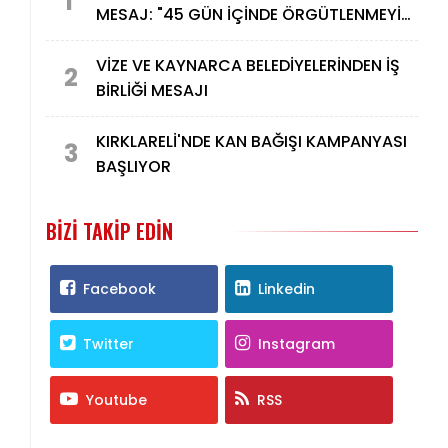
1
MESAJ: "45 GÜN İÇİNDE ÖRGÜTLENMEYİ
TAMAMLAYACAĞIZ"
VİZE VE KAYNARCA BELEDİYELERİNDEN İŞ
2
BİRLİĞİ MESAJI
KIRKLARELİ'NDE KAN BAĞIŞI KAMPANYASI
3
BAŞLIYOR
BIZI TAKIP EDIN
Facebook
Linkedin
Twitter
Instagram
Youtube
RSS