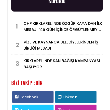
Kuruldu
CHP KIRKLARELİ'NDE ÖZGÜR KAYA'DAN İLK
1
MESAJ: "45 GÜN İÇİNDE ÖRGÜTLENMEYİ
TAMAMLAYACAĞIZ"
VİZE VE KAYNARCA BELEDİYELERİNDEN İŞ
2
BİRLİĞİ MESAJI
KIRKLARELİ'NDE KAN BAĞIŞI KAMPANYASI
3
BAŞLIYOR
BIZI TAKIP EDIN
Facebook
Linkedin