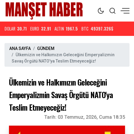
DOLAR
30.71
EURO
32.91
ALTIN
1967.5
BTC
49397.326$
ANA SAYFA
GÜNDEM
Ülkemizin ve Halkımızın Geleceğini Emperyalizmin
Savaş Örgütü NATO'ya Teslim Etmeyeceğiz!
Ülkemizin ve Halkımızın Geleceğini
Emperyalizmin Savaş Örgütü NATO'ya
Teslim Etmeyeceğiz!
Tarih:
03 Temmuz, 2026, Cuma 18:35