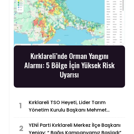
Kırklareli’nde Orman Yangını
Alarmı: 5 Bölge İçin Yüksek Risk
Uyarısı
Kırklareli TSO Heyeti, Lider Tarım
1
Yönetim Kurulu Başkanı Mehmet
Tüzer’e “Taziye Ziyareti”nde Bulundu
YENİ Parti Kırklareli Merkez İlçe Başkanı
2
Yeniay: “ Bağış Kampanyamız Başladı”