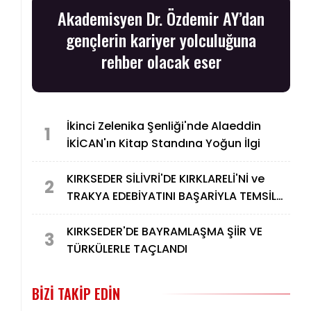
Akademisyen Dr. Özdemir AY’dan
gençlerin kariyer yolculuğuna
rehber olacak eser
İkinci Zelenika Şenliği'nde Alaeddin
1
İKİCAN'ın Kitap Standına Yoğun İlgi
KIRKSEDER SİLİVRİ'DE KIRKLARELİ'Nİ ve
2
TRAKYA EDEBİYATINI BAŞARİYLA TEMSİL
ETTİ.
KIRKSEDER'DE BAYRAMLAŞMA ŞİİR VE
3
TÜRKÜLERLE TAÇLANDI
BIZI TAKIP EDIN