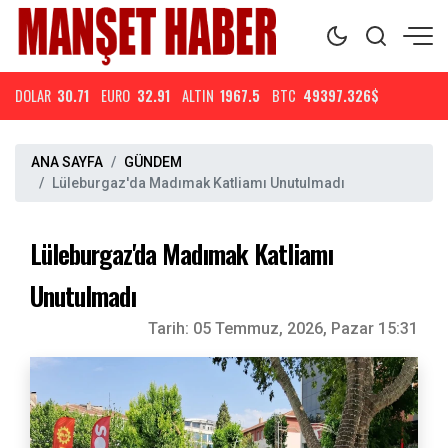
DOLAR
30.71
EURO
32.91
ALTIN
1967.5
BTC
49397.326$
ANA SAYFA
GÜNDEM
Lüleburgaz'da Madımak Katliamı Unutulmadı
Lüleburgaz'da Madımak Katliamı
Unutulmadı
Tarih:
05 Temmuz, 2026, Pazar 15:31