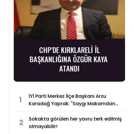
CHP'DE KIRKLARELİ İL
BAŞKANLIĞINA ÖZGÜR KAYA
ATANDI
İYİ Parti Merkez İlçe Başkanı Arzu
1
Karadağ Yaprak: "Saygı Makamdan
Değil, Karakterden Gelir"
Sokakta görülen her yavru terk edilmiş
2
olmayabilir!