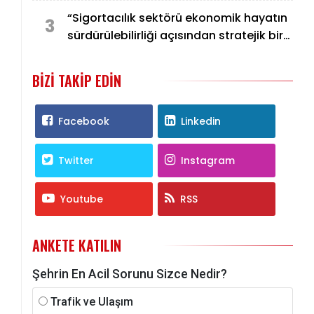
“Sigortacılık sektörü ekonomik hayatın
3
sürdürülebilirliği açısından stratejik bir
öneme sahiptir”
BIZI TAKIP EDIN
Facebook
Linkedin
Twitter
Instagram
Youtube
RSS
ANKETE KATILIN
Şehrin En Acil Sorunu Sizce Nedir?
Trafik ve Ulaşım