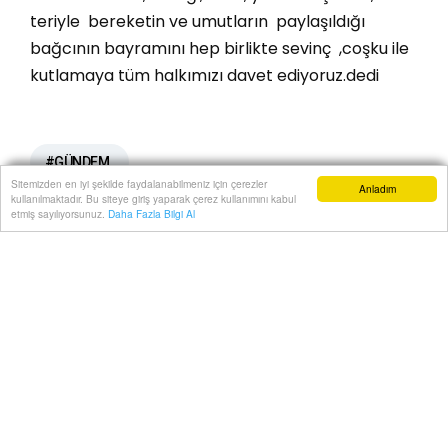
teriyle bereketin ve umutların paylaşıldığı
bağcının bayramını hep birlikte sevinç ,coşku ile
kutlamaya tüm halkımızı davet ediyoruz.dedi
#GÜNDEM
Sitemizden en iyi şekilde faydalanabilmeniz için çerezler
Anladım
kullanılmaktadır. Bu siteye giriş yaparak çerez kullanımını kabul
Anasayfa
Yazarlar
Haber Ara
İhbar Hattı
Menu
etmiş sayılıyorsunuz.
Daha Fazla Bilgi Al
Videolar için YouTube
kanalımıza
abone olmayı
unutmayın!
BUNLARA DA BAKABİLİRSİNİZ
CHP'DE KIRKLARELİ İL BAŞKANLIĞINA
ÖZGÜR KAYA ATANDI