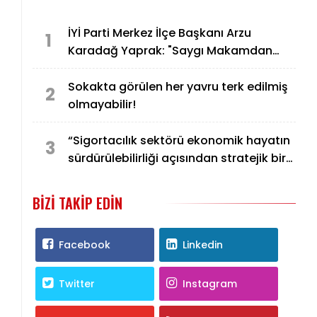
İYİ Parti Merkez İlçe Başkanı Arzu
1
Karadağ Yaprak: "Saygı Makamdan
Değil, Karakterden Gelir"
Sokakta görülen her yavru terk edilmiş
2
olmayabilir!
“Sigortacılık sektörü ekonomik hayatın
3
sürdürülebilirliği açısından stratejik bir
öneme sahiptir”
BIZI TAKIP EDIN
Facebook
Linkedin
Twitter
Instagram