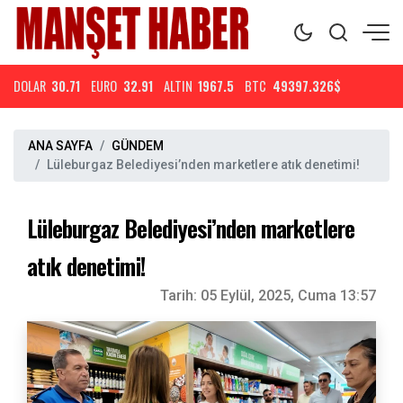
DOLAR
30.71
EURO
32.91
ALTIN
1967.5
BTC
49397.326$
ANA SAYFA
GÜNDEM
Lüleburgaz Belediyesi’nden marketlere atık denetimi!
Lüleburgaz Belediyesi’nden marketlere
atık denetimi!
Tarih:
05 Eylül, 2025, Cuma 13:57