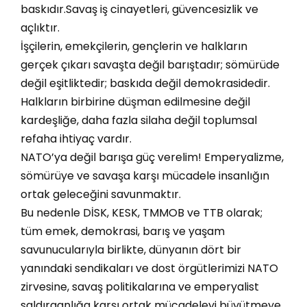
baskıdır.Savaş iş cinayetleri, güvencesizlik ve
açlıktır.
​İşçilerin, emekçilerin, gençlerin ve halkların
gerçek çıkarı savaşta değil barıştadır; sömürüde
değil eşitliktedir; baskıda değil demokrasidedir.
Halkların birbirine düşman edilmesine değil
kardeşliğe, daha fazla silaha değil toplumsal
refaha ihtiyaç vardır.
​NATO’ya değil barışa güç verelim! Emperyalizme,
sömürüye ve savaşa karşı mücadele insanlığın
ortak geleceğini savunmaktır.
​Bu nedenle DİSK, KESK, TMMOB ve TTB olarak;
tüm emek, demokrasi, barış ve yaşam
savunucularıyla birlikte, dünyanın dört bir
yanındaki sendikaları ve dost örgütlerimizi NATO
zirvesine, savaş politikalarına ve emperyalist
saldırganlığa karşı ortak mücadeleyi büyütmeye