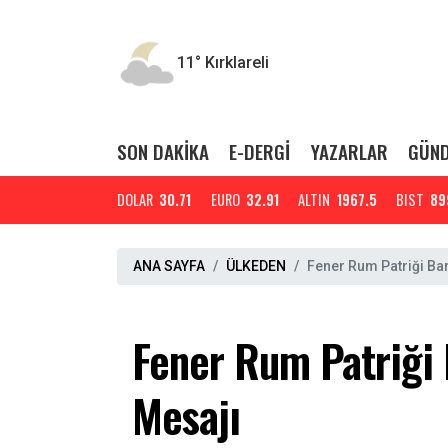
11°
Kırklareli
SON DAKİKA
E-DERGİ
YAZARLAR
GÜN
DOLAR
30.71
EURO
32.91
ALTIN
1967.5
BIST
89
ANA SAYFA
ÜLKEDEN
Fener Rum Patriği Ba
Fener Rum Patriği
Mesajı