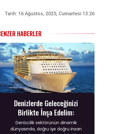
Tarih:
16 Ağustos, 2025, Cumartesi 13:26
BENZER HABERLER
Denizlerde Geleceğinizi
Birlikte İnşa Edelim:
Denizcilik sektörünün dinamik
dünyasında, doğru işe doğru insan