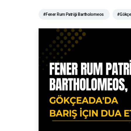
#Fener Rum Patriği Bartholomeos
#Gökçea
#Meryem Ana Kilisesi ayini
#Patrik Bartho
#Gökçeada Ortodoks Kilisesi
#Dinler aras
#Fener Rum Patrikhanesi
#Gökçeada Mer
#dini törenler
#Yunanistan ve Türkiye ilişkil
#ruhani lider