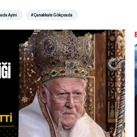
da Ayini
#Çanakkale Gökçeada
lomeos barış mesajı
ı diyalog
#Türkiye Ortodoks cemaati
yem Ana Günü
#Çanakkale haberleri
eri
#Ekümenik Patrik