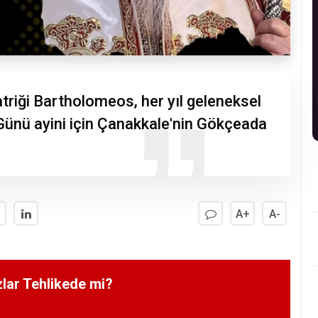
ği Bartholomeos, her yıl geleneksel
Günü ayini için Çanakkale'nin Gökçeada
A+
A-
lar Tehlikede mi?