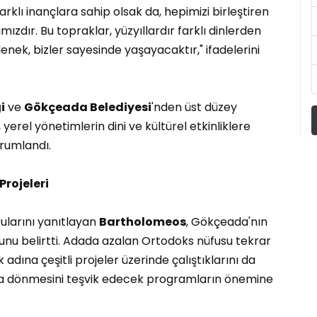
klı inançlara sahip olsak da, hepimizi birleştiren
mızdır. Bu topraklar, yüzyıllardır farklı dinlerden
enek, bizler sayesinde yaşayacaktır," ifadelerini
i
ve
Gökçeada Belediyesi
'nden üst düzey
 yerel yönetimlerin dini ve kültürel etkinliklere
orumlandı.
rojeleri
ularını yanıtlayan
Bartholomeos
, Gökçeada'nın
unu belirtti. Adada azalan Ortodoks nüfusu tekrar
dına çeşitli projeler üzerinde çalıştıklarını da
daya dönmesini teşvik edecek programların önemine