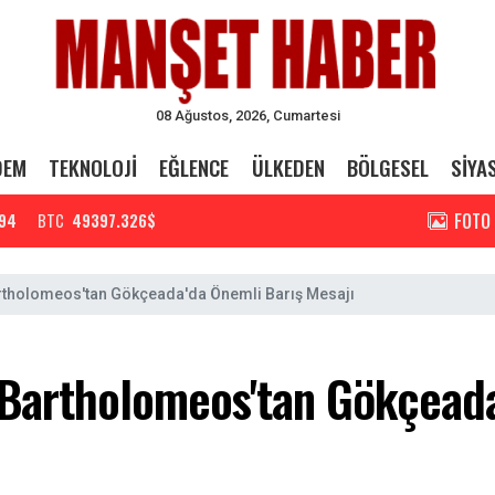
08 Ağustos, 2026, Cumartesi
DEM
TEKNOLOJİ
EĞLENCE
ÜLKEDEN
BÖLGESEL
SİYA
FOTO
94
BTC
49397.326$
rtholomeos'tan Gökçeada'da Önemli Barış Mesajı
 Bartholomeos'tan Gökçeada