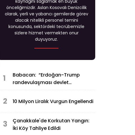
kaynağını sağlamak en büyük
önceliğimizdir. Aslan Kosovalı Denizcilik
olarak, yerli ve yabancı gemilerde görev
alacak nitelikli personel temini
konusunda, sektördeki tecrübemizle
sizlere hizmet vermekten onur
duyuyoruz.
Babacan: “Erdoğan-Trump
1
randevulaşması devlet
gelenekleri açısından sorunlu”
2
10 Milyon Liralık Vurgun Engellendi
Çanakkale'de Korkutan Yangın:
3
İki Köy Tahliye Edildi