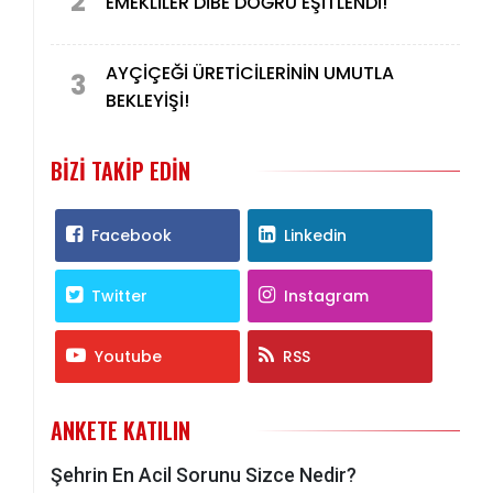
2
EMEKLİLER DİBE DOĞRU EŞİTLENDİ!
AYÇİÇEĞİ ÜRETİCİLERİNİN UMUTLA
3
BEKLEYİŞİ!
BIZI TAKIP EDIN
Facebook
Linkedin
Twitter
Instagram
Youtube
RSS
ANKETE KATILIN
Şehrin En Acil Sorunu Sizce Nedir?