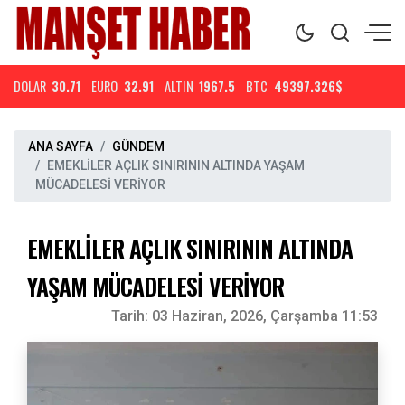
DOLAR
30.71
EURO
32.91
ALTIN
1967.5
BTC
49397.326$
ANA SAYFA
GÜNDEM
EMEKLİLER AÇLIK SINIRININ ALTINDA YAŞAM
MÜCADELESİ VERİYOR
EMEKLİLER AÇLIK SINIRININ ALTINDA
YAŞAM MÜCADELESİ VERİYOR
Tarih:
03 Haziran, 2026, Çarşamba 11:53