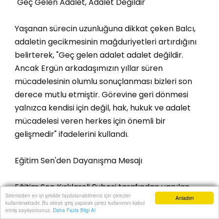
"Geç Gelen Adalet, Adalet Değildir"
Yaşanan sürecin uzunluğuna dikkat çeken Balcı,
adaletin gecikmesinin mağduriyetleri artırdığını
belirterek, "Geç gelen adalet adalet değildir.
Ancak Ergün arkadaşımızın yıllar süren
mücadelesinin olumlu sonuçlanması bizleri son
derece mutlu etmiştir. Görevine geri dönmesi
yalnızca kendisi için değil, hak, hukuk ve adalet
mücadelesi veren herkes için önemli bir
gelişmedir" ifadelerini kullandı.
Eğitim Sen'den Dayanışma Mesajı
Eğitim Sen Kırklareli Şubesi tarafından yapılan
Sitemizden en iyi şekilde faydalanabilmeniz için çerezler
Anladım
açıklamada, sendikanın hukuksuz uygulamalara
kullanılmaktadır. Bu siteye giriş yaparak çerez kullanımını kabul
Anasayfa
Yazarlar
Haber Ara
İhbar Hattı
Menu
etmiş sayılıyorsunuz.
Daha Fazla Bilgi Al
karşı mücadelesini sürdüreceği vurgulandı.