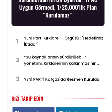
Uygun Görmedi, 1/25.000’lik Plan
“Kurulamaz”
YENİ Parti Kırklareli İl Örgütü : "Hedefimiz
1
İktidar"
“Su kaynaklarının sürdürülebilir
2
yönetimi, Kırklareli’nin kalkınmasının
temel unsurlarından biridir”
3
YENİ PARTİ Kofçaz'da Resmen Kuruldu
BIZI TAKIP EDIN