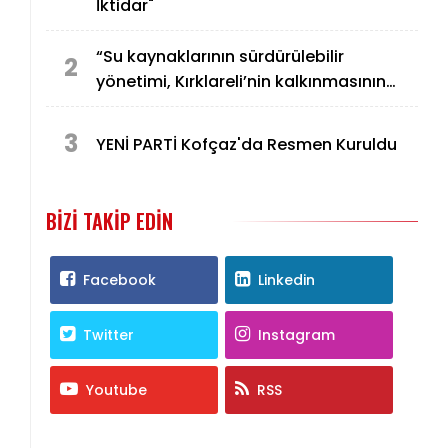
İktidar"
“Su kaynaklarının sürdürülebilir
2
yönetimi, Kırklareli’nin kalkınmasının
temel unsurlarından biridir”
3
YENİ PARTİ Kofçaz'da Resmen Kuruldu
BIZI TAKIP EDIN
Facebook
Linkedin
Twitter
Instagram
Youtube
RSS