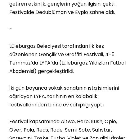
getiren etkinlik, gençlerin yoğun ilgisini çekti.
Festivalde Dedublüman ve Eypio sahne aldı.
-
Lüleburgaz Belediyesi tarafından ilk kez
düzenlenen Gençlik ve Graffiti Festivali, 4-5
Temmuz’da LYFA’da (Lüleburgaz Yıldızları Futbol
Akademisi) gerçekleştirildi.
İki gün boyunca sokak sanatının ısta isimlerini
ağırlayan LYFA, tarihinin en kalabalık
festivallerinden birine ev sahipliği yaptı.
Festival kapsamında Altwo, Hero, Kush, Opie,
Over, Pola, Reas, Rode, Semi, Sote, Sahstar,
Spreycini, Toske, Turbo, Violet ve Zgn gibi isimler