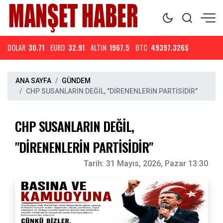
DOLAR
30.71
EURO
32.91
ALTIN
1967.5
BTC
49397.326$
ANA SAYFA
GÜNDEM
CHP SUSANLARIN DEĞİL, "DİRENENLERİN PARTİSİDİR"
CHP SUSANLARIN DEĞİL,
"DİRENENLERİN PARTİSİDİR"
Tarih:
31 Mayıs, 2026, Pazar 13:30