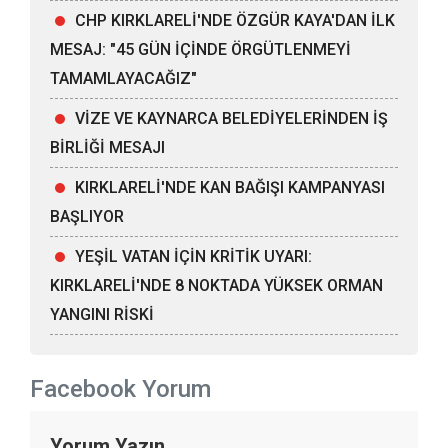
CHP KIRKLARELİ'NDE ÖZGÜR KAYA'DAN İLK
MESAJ: "45 GÜN İÇİNDE ÖRGÜTLENMEYİ
TAMAMLAYACAĞIZ"
VİZE VE KAYNARCA BELEDİYELERİNDEN İŞ
BİRLİĞİ MESAJI
KIRKLARELİ'NDE KAN BAĞIŞI KAMPANYASI
BAŞLIYOR
YEŞİL VATAN İÇİN KRİTİK UYARI:
KIRKLARELİ'NDE 8 NOKTADA YÜKSEK ORMAN
YANGINI RİSKİ
Facebook Yorum
Yorum Yazın