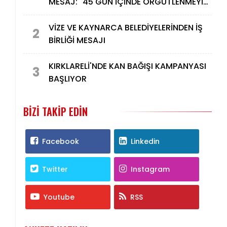
MESAJ: "45 GÜN İÇİNDE ÖRGÜTLENMEYİ
TAMAMLAYACAĞIZ"
VİZE VE KAYNARCA BELEDİYELERİNDEN İŞ
2
BİRLİĞİ MESAJI
KIRKLARELİ'NDE KAN BAĞIŞI KAMPANYASI
3
BAŞLIYOR
BIZI TAKIP EDIN
Facebook
Linkedin
Twitter
Instagram
Youtube
RSS