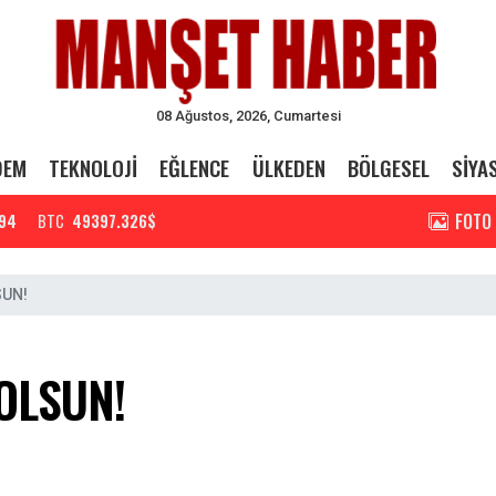
08 Ağustos, 2026, Cumartesi
DEM
TEKNOLOJİ
EĞLENCE
ÜLKEDEN
BÖLGESEL
SİYA
FOTO
94
BTC
49397.326$
SUN!
 OLSUN!