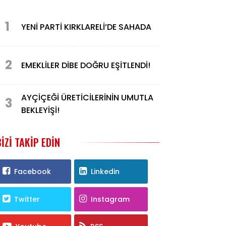
1
YENİ PARTİ KIRKLARELİ’DE SAHADA
2
EMEKLİLER DİBE DOĞRU EŞİTLENDİ!
AYÇİÇEĞİ ÜRETİCİLERİNİN UMUTLA
3
BEKLEYİŞİ!
BIZI TAKIP EDIN
Facebook
Linkedin
Twitter
Instagram