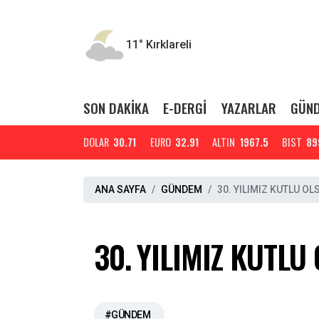
11°
Kırklareli
SON DAKİKA
E-DERGİ
YAZARLAR
GÜN
DOLAR
30.71
EURO
32.91
ALTIN
1967.5
BIST
89
ANA SAYFA
GÜNDEM
30.⁠ ⁠YILIMIZ KUTLU OL
30.⁠ ⁠YILIMIZ KUTLU
#GÜNDEM