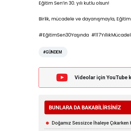
Eğitim Sen’in 30. yılı kutlu olsun!
Birlik, mücadele ve dayanışmayla, Eğitim
#EğitimSen30Yaşında #117YıllıkMücadele
#GÜNDEM
Videolar için YouTube 
BUNLARA DA BAKABİLİRSİNİZ
Doğamız Sessizce İhaleye Çıkarken